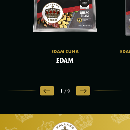
EDAM CUNA
EDA
EDAM
1
/
9