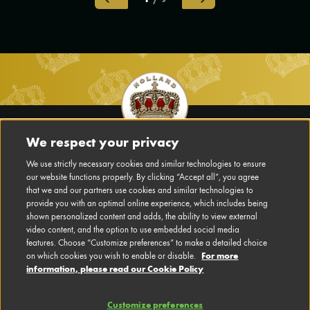
Footer
Main
We respect your privacy
Navigation
We use strictly necessary cookies and similar technologies to ensure
AVISO LEGAL
our website functions properly. By clicking “Accept all”, you agree
es-
that we and our partners use cookies and similar technologies to
MX
CONTACTO
provide you with an optimal online experience, which includes being
shown personalized content and adds, the ability to view external
video content, and the option to use embedded social media
PREFERENCIAS DE COOKIES
features. Choose “Customize preferences” to make a detailed choice
For more
on which cookies you wish to enable or disable.
TÉRMINOS Y CONDICIONES
information, please read our Cookie Policy
DECLARACIÓN DE PRIVACIDAD
Customize preferences