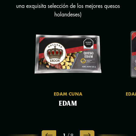
una exquisita selección de los mejores quesos
holandeses)
EDAM CUNA
EDA
EDAM
1
/
9