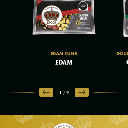
EDAM CUNA
GOU
EDAM
1
/
9