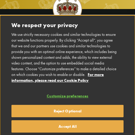
Footer
Main
We respect your privacy
Navigation
We use strictly necessary cookies and similar technologies to ensure
AVISO LEGAL
our website functions properly. By clicking “Accept all”, you agree
es-
that we and our partners use cookies and similar technologies to
MX
CONTACTO
provide you with an optimal online experience, which includes being
shown personalized content and adds, the ability to view external
video content, and the option to use embedded social media
PREFERENCIAS DE COOKIES
features. Choose “Customize preferences” to make a detailed choice
For more
on which cookies you wish to enable or disable.
TÉRMINOS Y CONDICIONES
information, please read our Cookie Policy
DECLARACIÓN DE PRIVACIDAD
Customize preferences
POLÍTICA DE COOKIES
Reject Optional
Accept All